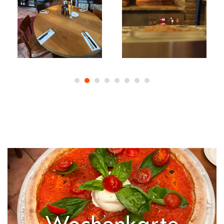
1
2
3
4
5
6
7
8
Wochenkarte