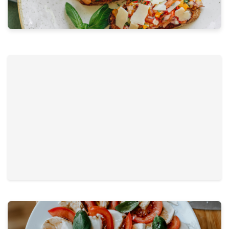
...mit Tomaten, Zwiebeln und Knoblauch
€ 2,50
...mit Pesto
€ 2,50
...mit Olivencrème
€ 2,50