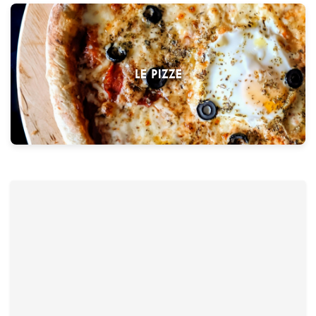
LE PIZZE
Margherita
€ 9,90
Quattro stagioni
€ 12,50
schwarze Oliven, Kochschinken, Champignons, Artischocken