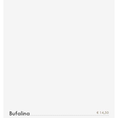
Calzone
€ 11,90
Kochschinken, Champignons, Salami
Salami
€ 10,90
Salami
Soppressata
€ 13,00
scharfe Salami
Valtellina
€ 14,50
Rucola, Bresaola, Parmesankäse
Bufalina
€ 14,50