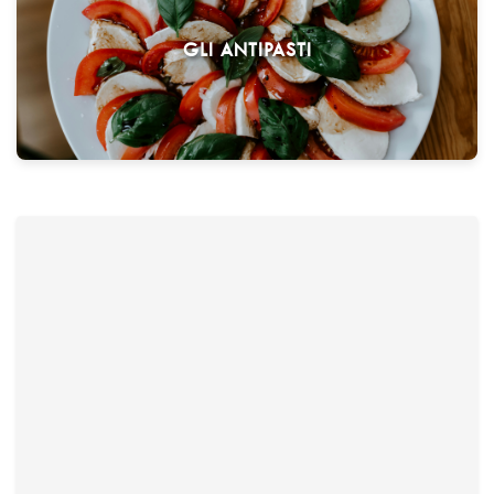
GLI ANTIPASTI
Mozzarella e capperi
€ 10,00
Mozzarella mit Tomaten und Kapern.
Tacchinella tonnata
€ 11,50
dünne Putenfleisch-Scheiben mit feiner Thunfischsauce
€ 14,00